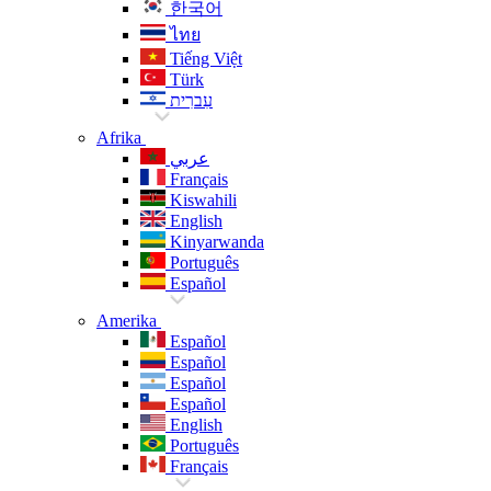
한국어
ไทย
Tiếng Việt
Türk
עִברִית
Afrika
عربي
Français
Kiswahili
English
Kinyarwanda
Português
Español
Amerika
Español
Español
Español
Español
English
Português
Français