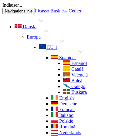
Indlæser...
Picasso Business Center
Navigationslinje
Dansk
Europa
EU 1
Spanien
Español
Català
Valencià
Baléà
Galego
Euskara
English
Deutsche
Français
Italiano
Polskie
Română
Nederlands