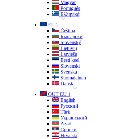
Magyar
Português
Ελληνικά
EU 2
Čeština
Български
Slovenský
Lietuvių
Latviešu
Eesti keel
Slovenski
Svenska
Suomalainen
Dansk
OUT EU 1
English
Русский
Türk
Український
Azəri
Српски
Hrvatski