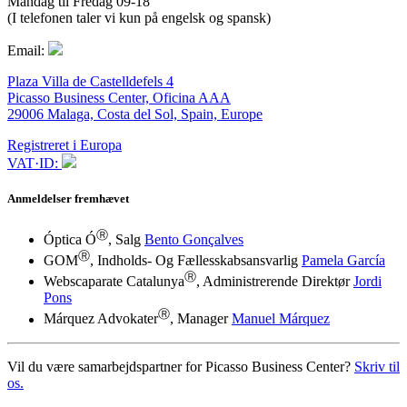
Mandag til Fredag 09-18
(I telefonen taler vi kun på engelsk og spansk)
Email:
Plaza Villa de Castelldefels 4
Picasso Business Center, Oficina AAA
29006 Malaga, Costa del Sol, Spain, Europe
Registreret i Europa
VAT·ID:
Anmeldelser fremhævet
Ⓡ
Óptica Ó
, Salg
Bento Gonçalves
Ⓡ
GOM
, Indholds- Og Fællesskabsansvarlig
Pamela García
Ⓡ
Webscaparate Catalunya
, Administrerende Direktør
Jordi
Pons
Ⓡ
Márquez Advokater
, Manager
Manuel Márquez
Vil du være samarbejdspartner for Picasso Business Center?
Skriv til
os.