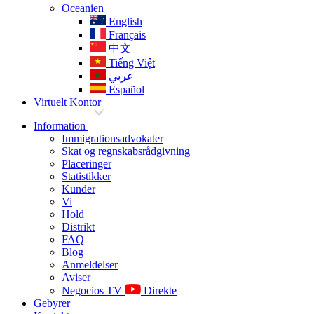
Oceanien
English
Français
中文
Tiếng Việt
عربي
Español
Virtuelt Kontor
Information
Immigrationsadvokater
Skat og regnskabsrådgivning
Placeringer
Statistikker
Kunder
Vi
Hold
Distrikt
FAQ
Blog
Anmeldelser
Aviser
Negocios TV
Direkte
Gebyrer