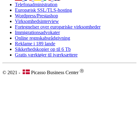
Telefonadministration
Europæisk SSL/TLS-hosting
Wordpress/Prestashop
Virksomhedsinterview
Fortegnelser over europæiske virksomheder
Immigrationsadvokater
Online regnskabsrådgivning
Reklame i 189 lande
Sikkerhedskopier op til 6 Tb
Gratis værktøjer til iværksættere
Ⓡ
© 2021 -
Picasso Business Center