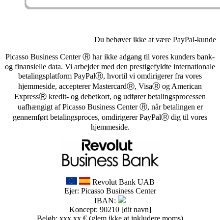
Du behøver ikke at være PayPal-kunde
Picasso Business Center Ⓡ har ikke adgang til vores kunders bank-
og finansielle data. Vi arbejder med den prestigefyldte internationale
betalingsplatform PayPalⓇ, hvortil vi omdirigerer fra vores
hjemmeside, accepterer MastercardⓇ, VisaⓇ og American
ExpressⓇ kredit- og debetkort, og udfører betalingsprocessen
uafhængigt af Picasso Business Center Ⓡ, når betalingen er
gennemført betalingsproces, omdirigerer PayPalⓇ dig til vores
hjemmeside.
Revolut Bank UAB
Ejer: Picasso Business Center
IBAN:
Koncept: 90210 [dit navn]
Beløb: xxx,xx € (glem ikke at inkludere moms)