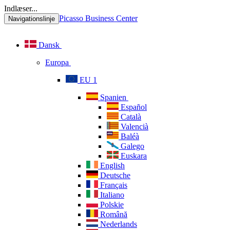
Indlæser...
Picasso Business Center
Navigationslinje
Dansk
Europa
EU 1
Spanien
Español
Català
Valencià
Baléà
Galego
Euskara
English
Deutsche
Français
Italiano
Polskie
Română
Nederlands