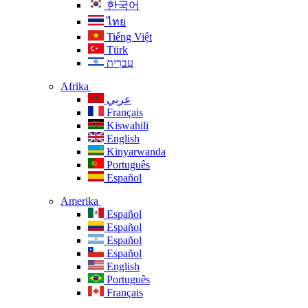
한국어
ไทย
Tiếng Việt
Türk
עִברִית
Afrika
عربي
Français
Kiswahili
English
Kinyarwanda
Português
Español
Amerika
Español
Español
Español
Español
English
Português
Français