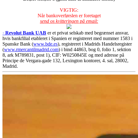
VIGTIG:
Når bankoverførslen er foretaget
send os kvitteringen på email:
·
Revolut Bank UAB
er et privat selskab med begrænset ansvar,
hvis bankfilial etableret i Spanien er registreret med nummer 1583 i
Spanske Bank (
www.bde.es
), registreret i Madrids Handelsregister
(
www.rmercantilmadrid.com
) i bind 44863, bog 0, folio 1, sektion
8, ark M789831, post 1), CIF: W0250845E og med adresse på
Principe de Vergara-gade 132, Lexington kontorer, 4. sal, 28002,
Madrid.