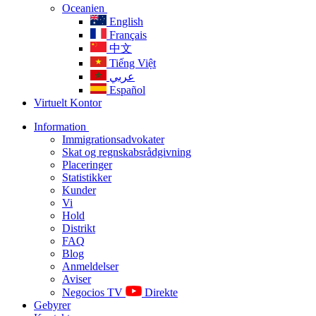
Oceanien
English
Français
中文
Tiếng Việt
عربي
Español
Virtuelt Kontor
Information
Immigrationsadvokater
Skat og regnskabsrådgivning
Placeringer
Statistikker
Kunder
Vi
Hold
Distrikt
FAQ
Blog
Anmeldelser
Aviser
Negocios TV
Direkte
Gebyrer