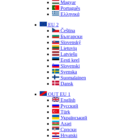
Magyar
Português
Ελληνικά
EU 2
Čeština
Български
Slovenský
Lietuvių
Latviešu
Eesti keel
Slovenski
Svenska
Suomalainen
Dansk
OUT EU 1
English
Русский
Türk
Український
Azəri
Српски
Hrvatski