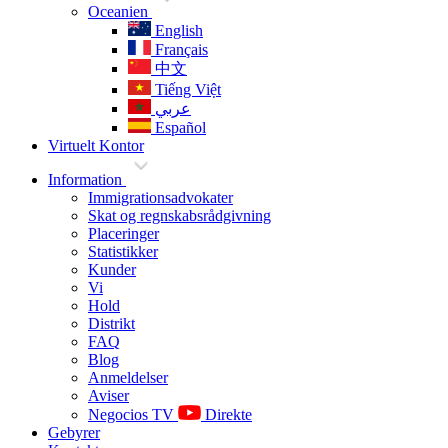
Oceanien
English
Français
中文
Tiếng Việt
عربي
Español
Virtuelt Kontor
Information
Immigrationsadvokater
Skat og regnskabsrådgivning
Placeringer
Statistikker
Kunder
Vi
Hold
Distrikt
FAQ
Blog
Anmeldelser
Aviser
Negocios TV
Direkte
Gebyrer