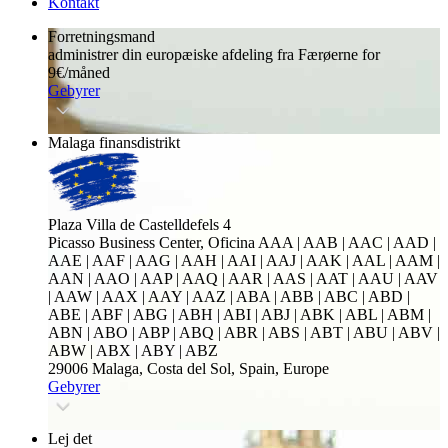
Kontakt
Forretningsmand
administrer din europæiske afdeling fra Færøerne for
9€/måned
Gebyrer
Malaga finansdistrikt
Plaza Villa de Castelldefels 4
Picasso Business Center, Oficina
AAA | AAB | AAC | AAD |
AAE | AAF | AAG | AAH | AAI | AAJ | AAK | AAL | AAM |
AAN | AAO | AAP | AAQ | AAR | AAS | AAT | AAU | AAV
| AAW | AAX | AAY | AAZ | ABA | ABB | ABC | ABD |
ABE | ABF | ABG | ABH | ABI | ABJ | ABK | ABL | ABM |
ABN | ABO | ABP | ABQ | ABR | ABS | ABT | ABU | ABV |
ABW | ABX | ABY | ABZ
29006 Malaga, Costa del Sol, Spain, Europe
Gebyrer
Lej det