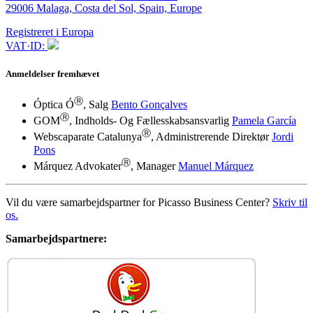
29006 Malaga, Costa del Sol, Spain, Europe
Registreret i Europa
VAT·ID:
Anmeldelser fremhævet
Ⓡ
Óptica Ó
, Salg
Bento Gonçalves
Ⓡ
GOM
, Indholds- Og Fællesskabsansvarlig
Pamela García
Ⓡ
Webscaparate Catalunya
, Administrerende Direktør
Jordi
Pons
Ⓡ
Márquez Advokater
, Manager
Manuel Márquez
Vil du være samarbejdspartner for Picasso Business Center?
Skriv til
os.
Samarbejdspartnere: