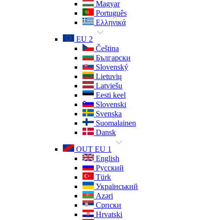
Magyar
Português
Ελληνικά
EU 2
Čeština
Български
Slovenský
Lietuvių
Latviešu
Eesti keel
Slovenski
Svenska
Suomalainen
Dansk
OUT EU 1
English
Русский
Türk
Український
Azəri
Српски
Hrvatski