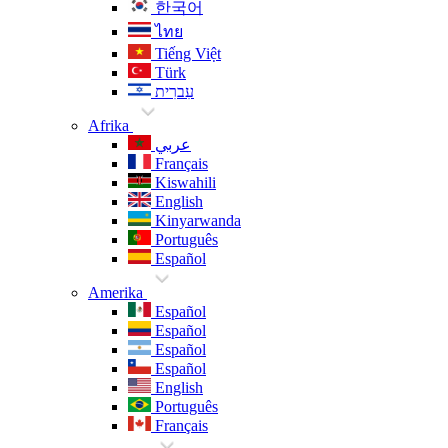
한국어
ไทย
Tiếng Việt
Türk
עִברִית
Afrika
عربي
Français
Kiswahili
English
Kinyarwanda
Português
Español
Amerika
Español
Español
Español
Español
English
Português
Français