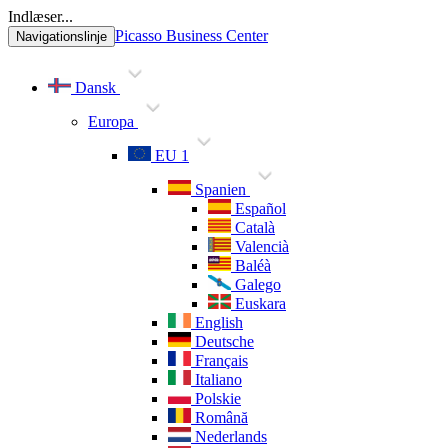
Indlæser...
Picasso Business Center
Navigationslinje
Dansk
Europa
EU 1
Spanien
Español
Català
Valencià
Baléà
Galego
Euskara
English
Deutsche
Français
Italiano
Polskie
Română
Nederlands